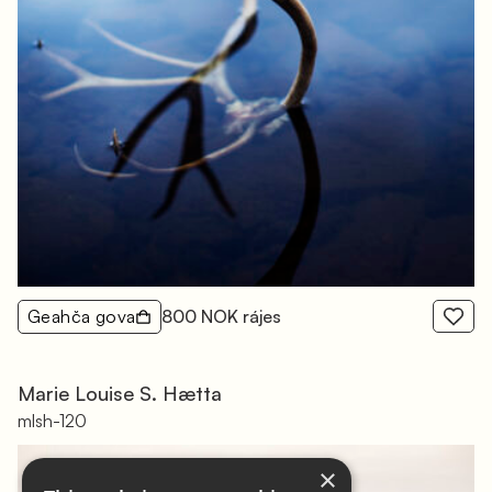
Geahča gova
800 NOK rájes
Marie Louise S. Hætta
mlsh-120
×