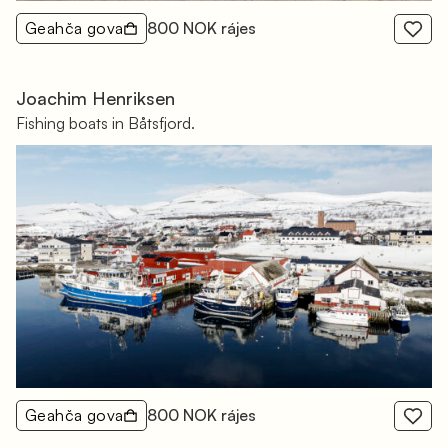
Geahča gova
800 NOK rájes
Joachim Henriksen
Fishing boats in Båtsfjord.
Geahča gova
800 NOK rájes