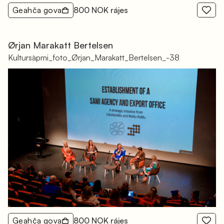
Geahča gova
800 NOK rájes
Ørjan Marakatt Bertelsen
Kultursàpmi_foto_Ørjan_Marakatt_Bertelsen_-38
Geahča gova
800 NOK rájes