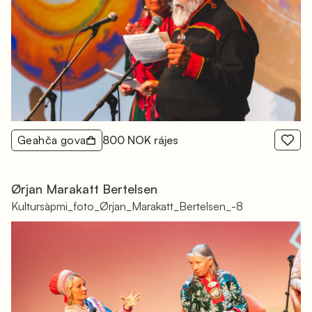
Geahča gova
800 NOK rájes
Ørjan Marakatt Bertelsen
Kultursàpmi_foto_Ørjan_Marakatt_Bertelsen_-8