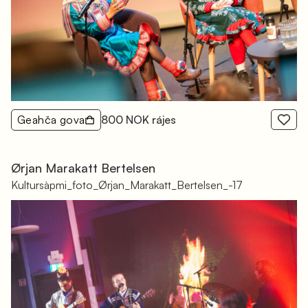
Geahča gova
800 NOK rájes
Ørjan Marakatt Bertelsen
Kultursàpmi_foto_Ørjan_Marakatt_Bertelsen_-17