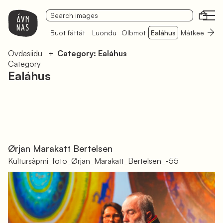
Čálit 
Buot fáttát
Luondu
Olbmot
Ealáhus
Mátkeealáhu
Ovdasiidu
Category: Ealáhus
Category
Ealáhus
Ørjan Marakatt Bertelsen
Kultursàpmi_foto_Ørjan_Marakatt_Bertelsen_-55