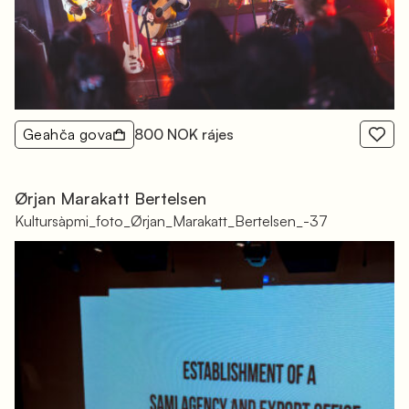
Geahča gova
800 NOK rájes
Ørjan Marakatt Bertelsen
Kultursàpmi_foto_Ørjan_Marakatt_Bertelsen_-37