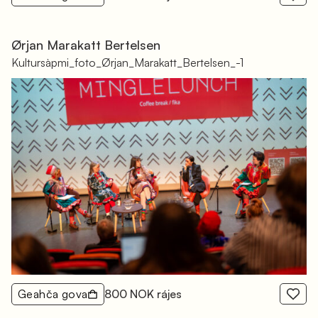
Ørjan Marakatt Bertelsen
Kultursàpmi_foto_Ørjan_Marakatt_Bertelsen_-1
Geahča gova
800 NOK rájes